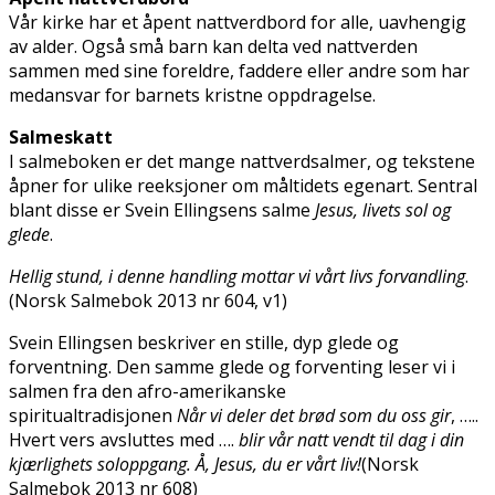
Vår kirke har et åpent nattverdbord for alle, uavhengig
av alder. Også små barn kan delta ved nattverden
sammen med sine foreldre, faddere eller andre som har
medansvar for barnets kristne oppdragelse.
Salmeskatt
I salmeboken er det mange nattverdsalmer, og tekstene
åpner for ulike refleksjoner om måltidets egenart. Sentral
blant disse er Svein Ellingsens salme
Jesus, livets sol og
glede
.
Hellig stund, i denne handling mottar vi vårt livs forvandling
.
(Norsk Salmebok 2013 nr 604, v1)
Svein Ellingsen beskriver en stille, dyp glede og
forventning. Den samme glede og forventing leser vi i
salmen fra den afro-amerikanske
spiritualtradisjonen
Når vi deler det brød som du oss gir
, …..
Hvert vers avsluttes med ….
blir vår natt vendt til dag i din
kjærlighets soloppgang. Å, Jesus, du er vårt liv!
(Norsk
Salmebok 2013 nr 608)