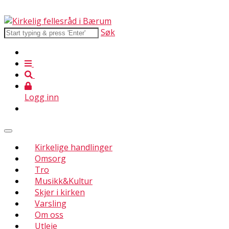
Søk
Logg inn
Kirkelige handlinger
Omsorg
Tro
Musikk&Kultur
Skjer i kirken
Varsling
Om oss
Utleie