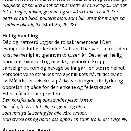
disiplene og sa: «Ta imot og spis! Dette er min kropp.» Og han
tok et beger, takket, ga dem og sa: «Drikk alle av det! For
dette er mitt blod, paktens blod, som blir utøst for mange så
syndene blir tilgitt»
(Matt 26, 26-28).
Hellig handling
Dåp og nattverd utgjør de to sakramentene i Den
evangelisk lutherske kirke. Nattverd har vært feiret i den
kristne menighet gjennom to tusen år. Det er en hellig
handling, hvor ord og musikk, symboler, kropp,
sanselighet, rom og bevegelse inngår i en større helhet.
Perspektivene strekkes fra øyeblikkets nå, til det evige
liv. Måltidet er reisekost på livsvandringen, til styrke og
oppreisning både for den enkelte og fellesskapet.
Etter måltidet sier presten:
Den korsfestede og oppstandne Jesus Kristus
har nå gitt oss sitt hellige legeme og blod
som han ga til soning for alle våre synder.
Han styrke oss og holde oss oppe i en sann tro til det evige liv.
Åpent nattverdbord