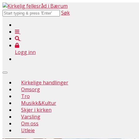
Søk
Logg inn
Kirkelige handlinger
Omsorg
Tro
Musikk&Kultur
Skjer i kirken
Varsling
Om oss
Utleie