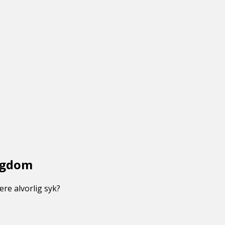
ngdom
re alvorlig syk?