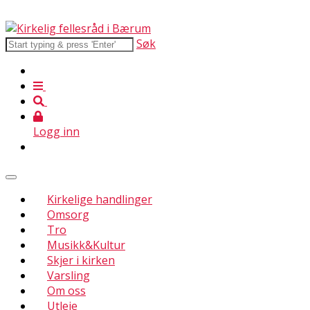
Søk
Logg inn
Kirkelige handlinger
Omsorg
Tro
Musikk&Kultur
Skjer i kirken
Varsling
Om oss
Utleie