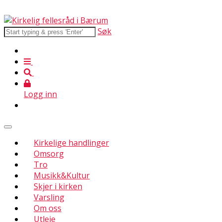
Søk
Logg inn
Kirkelige handlinger
Omsorg
Tro
Musikk&Kultur
Skjer i kirken
Varsling
Om oss
Utleie