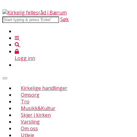
Søk
Logg inn
Kirkelige handlinger
Omsorg
Tro
Musikk&Kultur
Skjer i kirken
Varsling
Om oss
Utleie