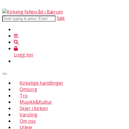
Søk
Logg inn
Kirkelige handlinger
Omsorg
Tro
Musikk&Kultur
Skjer i kirken
Varsling
Om oss
Utleie