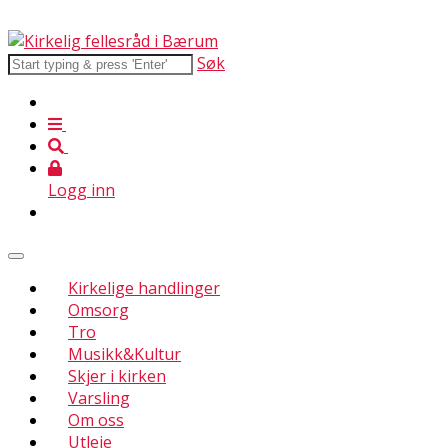
Søk
Logg inn
Kirkelige handlinger
Omsorg
Tro
Musikk&Kultur
Skjer i kirken
Varsling
Om oss
Utleie